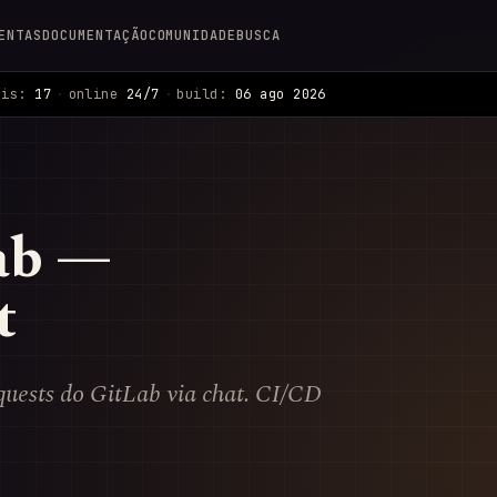
ENTAS
DOCUMENTAÇÃO
COMUNIDADE
BUSCA
ais:
17
·
online
24/7
·
build:
06 ago 2026
ab —
t
equests do GitLab via chat. CI/CD