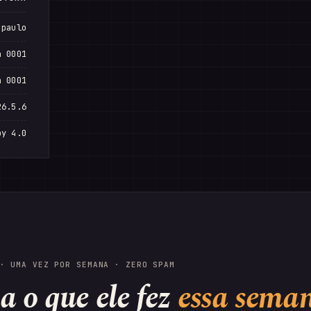
 paulo
n 0001
n 0001
26.5.6
by 4.0
· UMA VEZ POR SEMANA · ZERO SPAM
a o que ele fez
essa sema