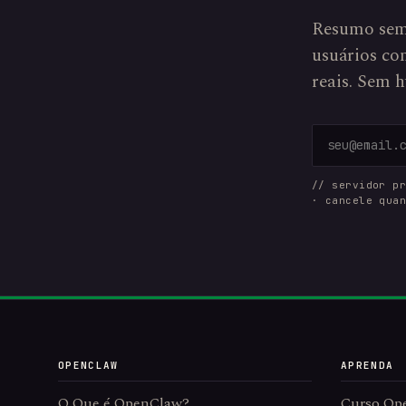
Resumo sem
usuários com
reais. Sem h
// servidor p
· cancele qua
OPENCLAW
APRENDA
O Que é OpenClaw?
Curso Op