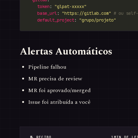
token
: 
"glpat-xxxxx"
base_url
: 
"https://gitlab.com"
# ou self
default_project
: 
"grupo/projeto"
Alertas Automáticos
Pipeline falhou
MR precisa de review
MR foi aprovado/merged
Issue foi atribuída a você
📃 RECIBO
1MIN DE LE