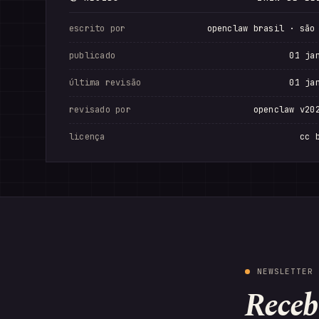
escrito por
openclaw brasil · são
publicado
01 ja
última revisão
01 ja
revisado por
openclaw v20
licença
cc 
NEWSLETTER 
Receb