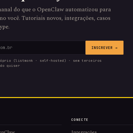
anal do que o OpenClaw automatizou para
o você. Tutoriais novos, integrações, casos
ype.
INSCREVER →
róprio (listmonk · self-hosted) · sem terceiros
ndo quiser
CONECTE
enClaw
Integrações