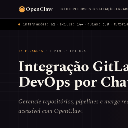
OpenClaw
INÍCIO
RECURSOS
INSTALAÇÃO
FERRAM
integrações:
62
·
skills:
14+
·
guias:
358
·
tutori
INTEGRACOES
· 1 MIN DE LEITURA
Integração GitL
DevOps por Cha
Gerencie repositórios, pipelines e merge r
acessível com OpenClaw.