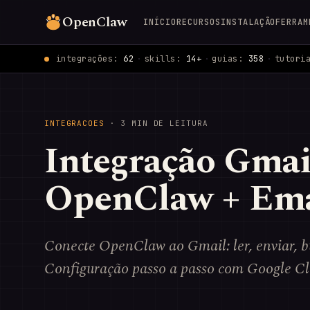
OpenClaw
INÍCIO
RECURSOS
INSTALAÇÃO
FERRAM
integrações:
62
·
skills:
14+
·
guias:
358
·
tutori
INTEGRACOES
· 3 MIN DE LEITURA
Integração Gma
OpenClaw + Ema
Conecte OpenClaw ao Gmail: ler, enviar, bu
Configuração passo a passo com Google Cl