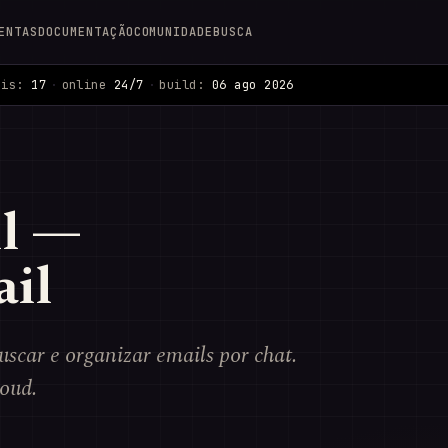
ENTAS
DOCUMENTAÇÃO
COMUNIDADE
BUSCA
ais:
17
·
online
24/7
·
build:
06 ago 2026
il —
il
scar e organizar emails por chat.
oud.