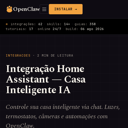
OpenClaw
INSTALAR →
integrações:
62
·
skills:
14+
·
guias:
358
·
tutoriais:
17
·
online
24/7
·
build:
06 ago 2026
INTEGRACOES
· 2 MIN DE LEITURA
Integração Home
Assistant — Casa
Inteligente IA
Controle sua casa inteligente via chat. Luzes,
termostatos, câmeras e automações com
OpenClaw.