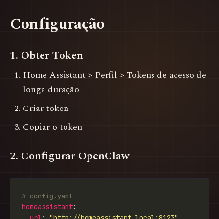
Configuração
1. Obter Token
Home Assistant > Perfil > Tokens de acesso de
longa duração
Criar token
Copiar o token
2. Configurar OpenClaw
# config.yaml
homeassistant
url
: 
"http://homeassistant.local:8123"