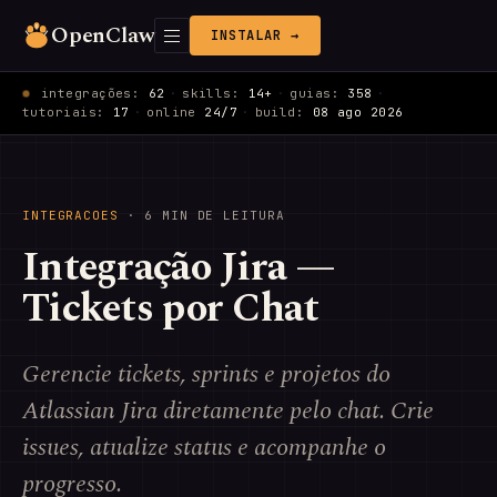
OpenClaw
INSTALAR →
integrações:
62
·
skills:
14+
·
guias:
358
·
tutoriais:
17
·
online
24/7
·
build:
08 ago 2026
INTEGRACOES
· 6 MIN DE LEITURA
Integração Jira —
Tickets por Chat
Gerencie tickets, sprints e projetos do
Atlassian Jira diretamente pelo chat. Crie
issues, atualize status e acompanhe o
progresso.