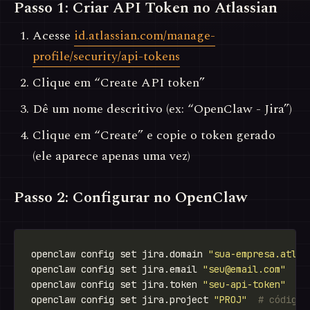
Passo 1: Criar API Token no Atlassian
Acesse
id.atlassian.com/manage-
profile/security/api-tokens
Clique em “Create API token”
Dê um nome descritivo (ex: “OpenClaw - Jira”)
Clique em “Create” e copie o token gerado
(ele aparece apenas uma vez)
Passo 2: Configurar no OpenClaw
openclaw config set jira.domain 
"sua-empresa.atlas
openclaw config set jira.email 
"
seu@email.com
"
openclaw config set jira.token 
"seu-api-token"
openclaw config set jira.project 
"PROJ"
# código 