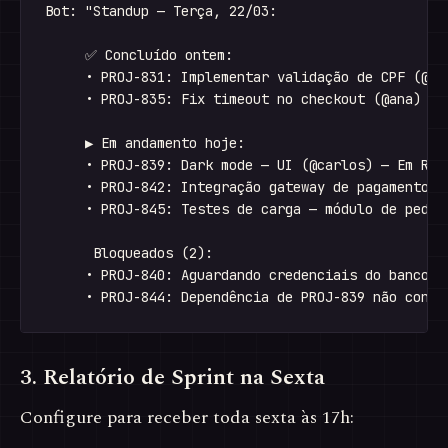
Bot: "Standup — Terça, 22/03:

     ✅ Concluído ontem:

     • PROJ-831: Implementar validação de CPF (@joa
     • PROJ-835: Fix timeout no checkout (@ana)

     ▶ Em andamento hoje:

     • PROJ-839: Dark mode — UI (@carlos) — Em Revi
     • PROJ-842: Integração gateway de pagamento (@
     • PROJ-845: Testes de carga — módulo de pedido
      Bloqueados (2):

     • PROJ-840: Aguardando credenciais do banco (r
3. Relatório de Sprint na Sexta
Configure para receber toda sexta às 17h: