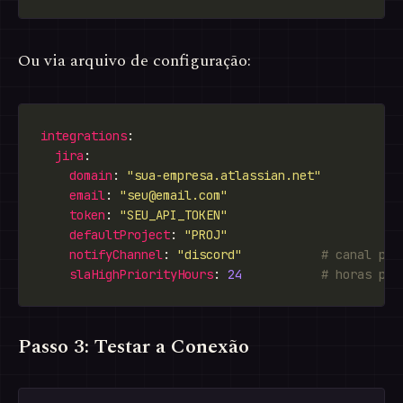
Ou via arquivo de configuração:
integrations
jira
domain
: 
"sua-empresa.atlassian.net"
email
: 
"
seu@email.com
"
token
: 
"SEU_API_TOKEN"
defaultProject
: 
"PROJ"
notifyChannel
: 
"discord"
# canal par
slaHighPriorityHours
: 
24
# horas par
Passo 3: Testar a Conexão