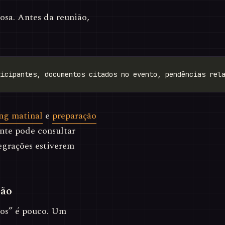
osa. Antes da reunião,
ing matinal
e
preparação
ente pode consultar
egrações estiverem
ção
tos” é pouco. Um