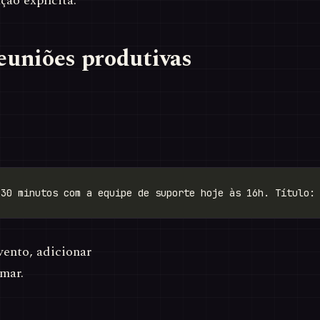
ção explícita.
euniões produtivas
vento, adicionar
mar.