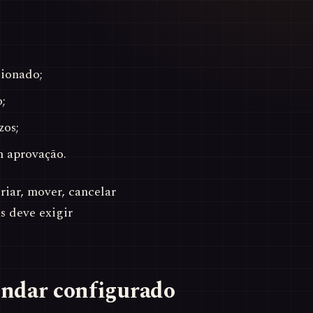
cionado;
;
zos;
m aprovação.
riar, mover, cancelar
s deve exigir
endar configurado