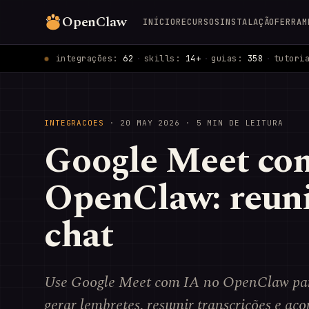
OpenClaw
INÍCIO
RECURSOS
INSTALAÇÃO
FERRAM
integrações:
62
·
skills:
14+
·
guias:
358
·
tutori
INTEGRACOES
·
20 MAY 2026
· 5 MIN DE LEITURA
Google Meet co
OpenClaw: reuni
chat
Use Google Meet com IA no OpenClaw para 
gerar lembretes, resumir transcrições e a