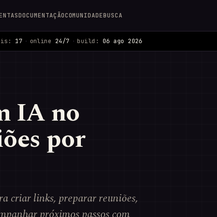
ENTAS
DOCUMENTAÇÃO
COMUNIDADE
BUSCA
ais:
17
·
online
24/7
·
build:
06 ago 2026
m IA no
ões por
criar links, preparar reuniões,
companhar próximos passos com