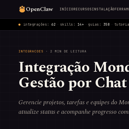
OpenClaw
INÍCIO
RECURSOS
INSTALAÇÃO
FERRAM
integrações:
62
·
skills:
14+
·
guias:
358
·
tutori
INTEGRACOES
· 2 MIN DE LEITURA
Integração Mon
Gestão por Chat
Gerencie projetos, tarefas e equipes do Mon
atualize status e acompanhe progresso co