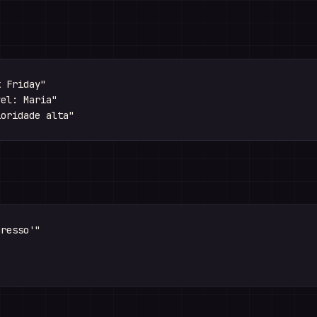
 Friday"

el: Maria"

resso'"
