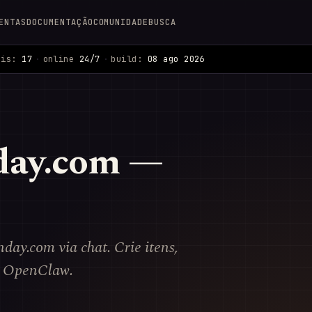
ENTAS
DOCUMENTAÇÃO
COMUNIDADE
BUSCA
ais:
17
·
online
24/7
·
build:
08 ago 2026
day.com —
day.com via chat. Crie itens,
m OpenClaw.