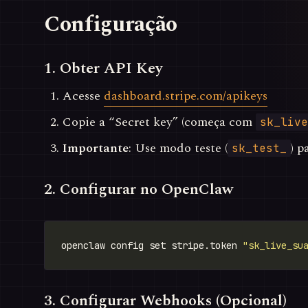
Configuração
1. Obter API Key
Acesse
dashboard.stripe.com/apikeys
Copie a “Secret key” (começa com
sk_live
Importante
: Use modo teste (
) p
sk_test_
2. Configurar no OpenClaw
openclaw config set stripe.token 
"sk_live_su
3. Configurar Webhooks (Opcional)