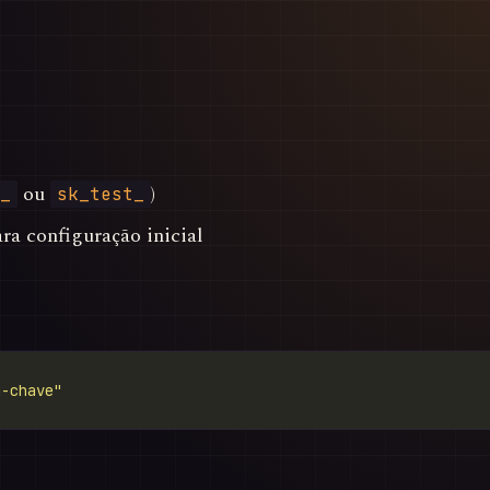
ou
)
_
sk_test_
ara configuração inicial
a-chave"