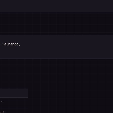
 falhando,

?”
RR”