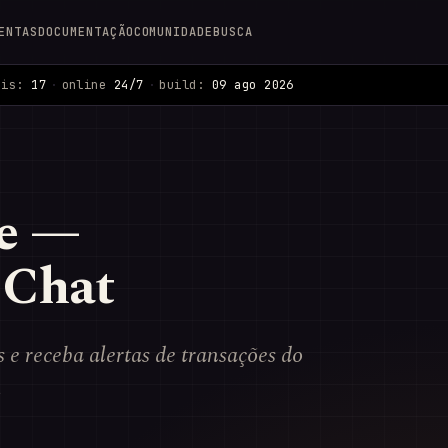
ENTAS
DOCUMENTAÇÃO
COMUNIDADE
BUSCA
ais:
17
·
online
24/7
·
build:
09 ago 2026
pe —
 Chat
 e receba alertas de transações do
.