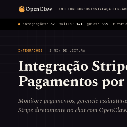
OpenClaw
INÍCIO
RECURSOS
INSTALAÇÃO
FERRAM
integrações:
62
·
skills:
14+
·
guias:
359
·
tutori
INTEGRACOES
· 2 MIN DE LEITURA
Integração Stri
Pagamentos por
Monitore pagamentos, gerencie assinaturas
Stripe diretamente no chat com OpenClaw