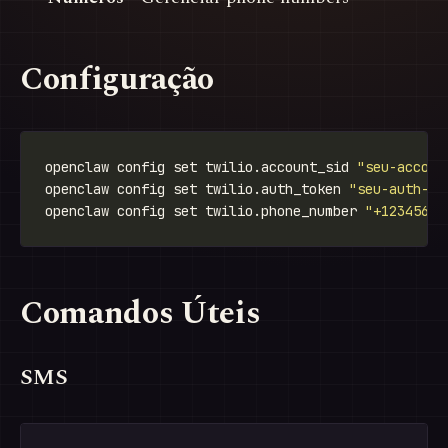
Configuração
openclaw config set twilio.account_sid 
"seu-accoun
openclaw config set twilio.auth_token 
"seu-auth-to
openclaw config set twilio.phone_number 
"+12345678
Comandos Úteis
SMS