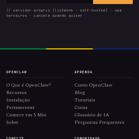
// servidor próprio (listmonk · self-hosted) · sem
terceiros · cancele quando quiser
OPENCLAW
APRENDA
O Que é OpenClaw?
Curso OpenClaw
Recursos
Blog
Instalação
Tutoriais
Ferramentas
Guias
Comece em 5 Min
Glossário de IA
Sobre
Perguntas Frequentes
CONECTE
COMUNIDADE