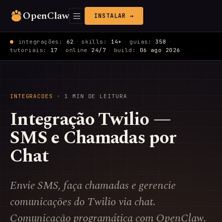
OpenClaw
INSTALAR →
integrações:
62
·
skills:
14+
·
guias:
358
·
tutoriais:
17
·
online
24/7
·
build:
06 ago 2026
INTEGRACOES
· 1 MIN DE LEITURA
Integração Twilio —
SMS e Chamadas por
Chat
Envie SMS, faça chamadas e gerencie
comunicações do Twilio via chat.
Comunicação programática com OpenClaw.