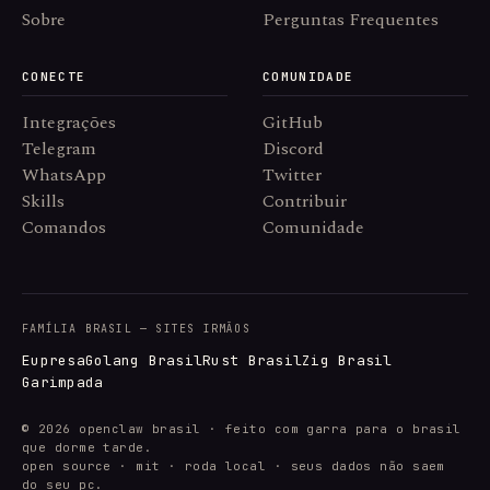
Sobre
Perguntas Frequentes
CONECTE
COMUNIDADE
Integrações
GitHub
Telegram
Discord
WhatsApp
Twitter
Skills
Contribuir
Comandos
Comunidade
FAMÍLIA BRASIL — SITES IRMÃOS
Eupresa
Golang Brasil
Rust Brasil
Zig Brasil
Garimpada
© 2026 openclaw brasil · feito com garra para o brasil
que dorme tarde.
open source · mit · roda local · seus dados não saem
do seu pc.