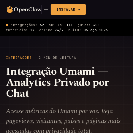
OpenClaw
INSTALAR →
integrações:
62
·
skills:
14+
·
guias:
358
·
tutoriais:
17
·
online
24/7
·
build:
06 ago 2026
INTEGRACOES
· 2 MIN DE LEITURA
Integração Umami —
Analytics Privado por
Chat
Acesse métricas do Umami por voz. Veja
pageviews, visitantes, países e páginas mais
acessadas com privacidade total.