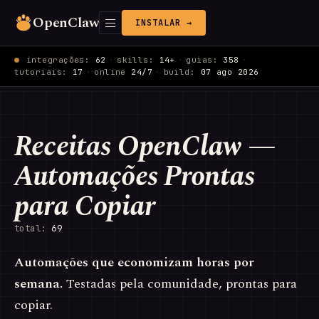
OpenClaw
INSTALAR →
integrações:
62
·
skills:
14+
·
guias:
358
·
tutoriais:
17
·
online
24/7
·
build:
07 ago 2026
Receitas OpenClaw —
Automações Prontas
para Copiar
total:
69
Automações que economizam horas por
semana.
Testadas pela comunidade, prontas para
copiar.