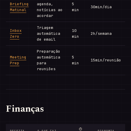
Briefing
agenda,
5
30min/dia
Matinal
notícias ao
min
acordar
Triagem
Inbox
10
automática
2h/semana
Zero
min
de email
Preparação
Meeting
automática
5
15min/reunião
Prep
para
min
reuniões
Finanças
⏱