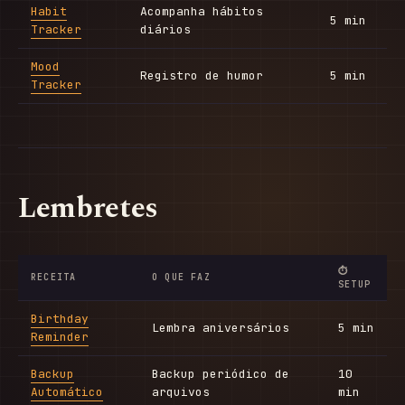
Habit
Acompanha hábitos
5 min
Tracker
diários
Mood
Registro de humor
5 min
Tracker
Lembretes
⏱
RECEITA
O QUE FAZ
SETUP
Birthday
Lembra aniversários
5 min
Reminder
Backup
Backup periódico de
10
Automático
arquivos
min