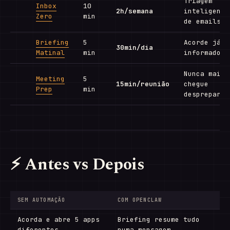
Triagem
Inbox
10
2h/semana
inteligente
Zero
min
de emails
Briefing
5
Acorde já
30min/dia
Matinal
min
informado
Nunca mais
Meeting
5
15min/reunião
chegue
Prep
min
despreparad
⚡ Antes vs Depois
SEM AUTOMAÇÃO
COM OPENCLAW
Acorda e abre 5 apps
Briefing resume tudo
diferentes
numa mensagem