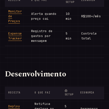
RECEITA
O QUE FAZ
ECONOMIA
SETUP
Monitor
Alerta quando
10
de
R$100+/mês
preço cai
min
Preços
Registro de
Expense
5
Controle
gastos por
Tracker
min
total
mensagem
Desenvolvimento
⏱
RECEITA
O QUE FAZ
ECONOMIA
SETUP
Notifica
Deploy
5
deploys no
Awareness