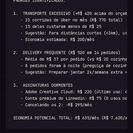
PADRÕES IDENTIFICADOS:

1.  TRANSPORTE EXCESSIVO (+R$ 420 acima do orçament
   - 23 corridas de Uber no mês (R$ 770 total)

   - 15 delas custaram menos de R$ 25

   - Sugestão: Para distâncias curtas (<3km), use b
   - Economia estimada: R$ 200/mês

2.  DELIVERY FREQUENTE (R$ 520 em 14 pedidos)

   - Média de R$ 37 por pedido (vs R$ 20 cozinhando
   - 8 pedidos foram à noite (preguiça de cozinhar)
   - Sugestão: Preparar jantar 2x/semana extra = -R
3.  ASSINATURAS DORMENTES

   - Adobe Creative Cloud: R$ 220 (último uso: 40 d
   - Conta premium do Linkedin: R$ 75 (0 usos no mê
   - Cancelando os 2: -R$ 295/mês
