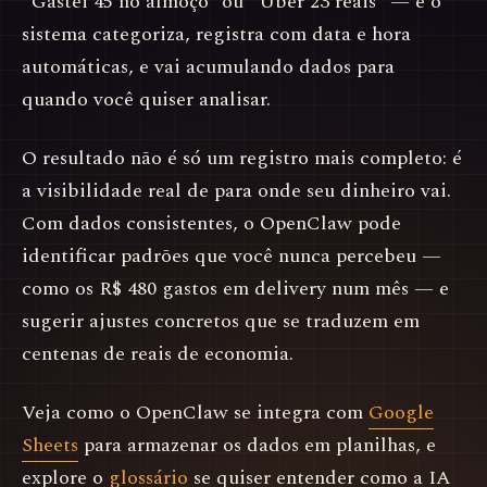
“Gastei 45 no almoço” ou “Uber 23 reais” — e o
sistema categoriza, registra com data e hora
automáticas, e vai acumulando dados para
quando você quiser analisar.
O resultado não é só um registro mais completo: é
a visibilidade real de para onde seu dinheiro vai.
Com dados consistentes, o OpenClaw pode
identificar padrões que você nunca percebeu —
como os R$ 480 gastos em delivery num mês — e
sugerir ajustes concretos que se traduzem em
centenas de reais de economia.
Veja como o OpenClaw se integra com
Google
Sheets
para armazenar os dados em planilhas, e
explore o
glossário
se quiser entender como a IA