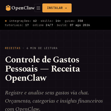
OpenClaw
INSTALAR →
integrações:
62
·
skills:
14+
·
guias:
358
·
tutoriais:
17
·
online
24/7
·
build:
07 ago 2026
RECEITAS
· 6 MIN DE LEITURA
Controle de Gastos
Pessoais — Receita
OpenClaw
Registre e analise seus gastos via chat.
Orçamento, categorias e insights financeiros
com OpenClaw.