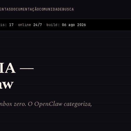
ENTAS
DOCUMENTAÇÃO
COMUNIDADE
BUSCA
ais:
17
·
online
24/7
·
build:
06 ago 2026
 IA —
aw
inbox zero. O OpenClaw categoriza,