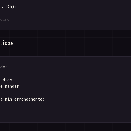
s 19h):

ticas
de:

 dias

e mandar

a mim erroneamente:
