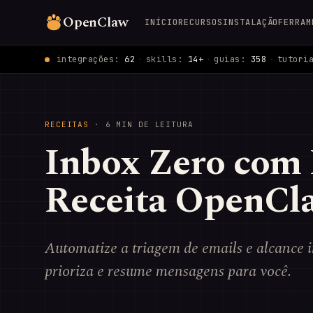
OpenClaw
INÍCIO
RECURSOS
INSTALAÇÃO
FERRAM
integrações:
62
·
skills:
14+
·
guias:
358
·
tutori
RECEITAS
· 6 MIN DE LEITURA
Inbox Zero com
Receita OpenCl
Automatize a triagem de emails e alcance 
prioriza e resume mensagens para você.