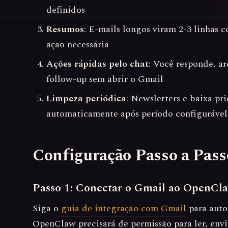
definidos
Resumos
: E-mails longos viram 2-3 linhas c
ação necessária
Ações rápidas pelo chat
: Você responde, a
follow-up sem abrir o Gmail
Limpeza periódica
: Newsletters e baixa pr
automaticamente após período configurável
Configuração Passo a Pass
Passo 1: Conectar o Gmail ao OpenCl
Siga o
guia de integração com Gmail
para autor
OpenClaw precisará de permissão para ler, envia