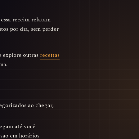
essa receita relatam
tos por dia, sem perder
 explore outras
receitas
ma.
tegorizados ao chegar,
hegam até você
isão em horários