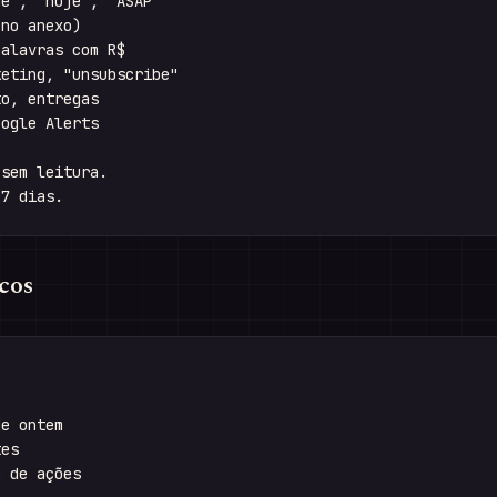
e", "hoje", "ASAP"

no anexo)

alavras com R$

eting, "unsubscribe"

o, entregas

ogle Alerts

sem leitura.

cos
e ontem

es

 de ações
