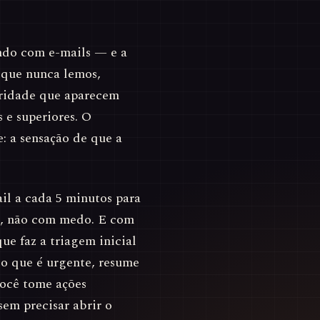
ando com e-mails — e a
 que nunca lemos,
ioridade que aparecem
 e superiores. O
: a sensação de que a
il a cada 5 minutos para
ão, não com medo. E com
e faz a triagem inicial
 o que é urgente, resume
você tome ações
 sem precisar abrir o