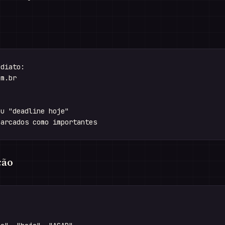
diato:

m.br

u "deadline hoje"

ção