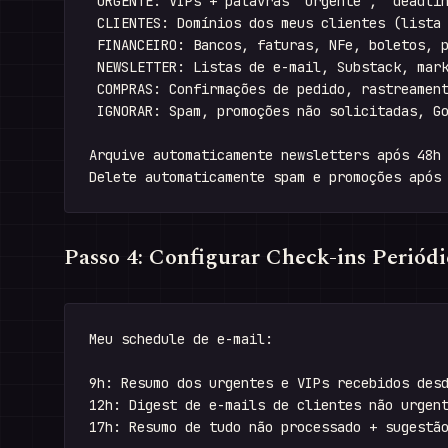
 URGENTE: VIPs + palavras "urgente", "deadlin
 CLIENTES: Domínios dos meus clientes (lista 
 FINANCEIRO: Bancos, faturas, NFe, boletos, p
 NEWSLETTER: Listas de e-mail, Substack, mark
 COMPRAS: Confirmações de pedido, rastreament
 IGNORAR: Spam, promoções não solicitadas, Go
Arquive automaticamente newsletters após 48h 
Passo 4: Configurar Check-ins Periódi
Meu schedule de e-mail:

9h: Resumo dos urgentes e VIPs recebidos desd
12h: Digest de e-mails de clientes não urgent
17h: Resumo de tudo não processado + sugestão