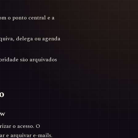
om o ponto central e a
rquiva, delega ou agenda
ioridade são arquivados
o
aw
izar o acesso. O
r e arquivar e-mails.