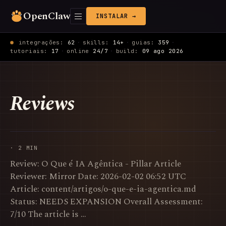
OpenClaw
INSTALAR →
integrações:
62
·
skills:
14+
·
guias:
359
·
tutoriais:
17
·
online
24/7
·
build:
09 ago 2026
Reviews
· 2 MIN
Review: O Que é IA Agêntica - Pillar Article
Reviewer: Mirror Date: 2026-02-02 06:52 UTC
Article: content/artigos/o-que-e-ia-agentica.md
Status: NEEDS EXPANSION Overall Assessment:
7/10 The article is …