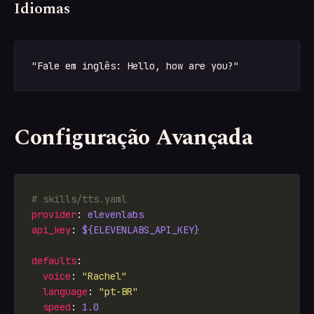
Idiomas
Configuração Avançada
# skills/tts.yaml
provider
: 
elevenlabs
api_key
: 
${ELEVENLABS_API_KEY}
defaults
voice
: 
"Rachel"
language
: 
"pt-BR"
speed
: 
1.0