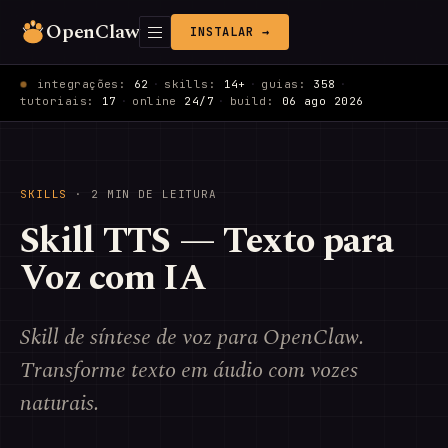
OpenClaw
INSTALAR →
integrações:
62
·
skills:
14+
·
guias:
358
·
tutoriais:
17
·
online
24/7
·
build:
06 ago 2026
SKILLS
· 2 MIN DE LEITURA
Skill TTS — Texto para
Voz com IA
Skill de síntese de voz para OpenClaw.
Transforme texto em áudio com vozes
naturais.