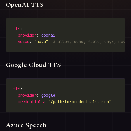
OpenAI TTS
tts
provider
: 
openai
voice
: 
"nova"
# alloy, echo, fable, onyx, nova,
Google Cloud TTS
tts
provider
: 
google
credentials
: 
"/path/to/credentials.json"
Azure Speech