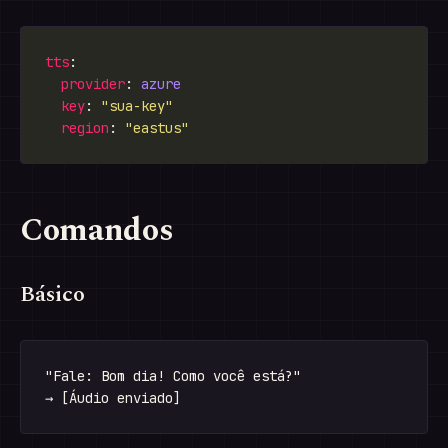
tts
provider
: 
azure
key
: 
"sua-key"
region
: 
"eastus"
Comandos
Básico
"Fale: Bom dia! Como você está?"
