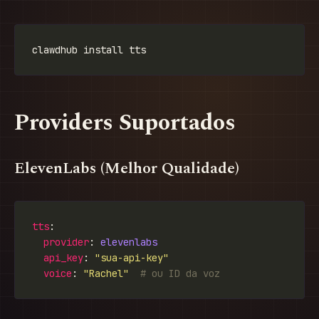
Providers Suportados
ElevenLabs (Melhor Qualidade)
tts
provider
: 
elevenlabs
api_key
: 
"sua-api-key"
voice
: 
"Rachel"
# ou ID da voz