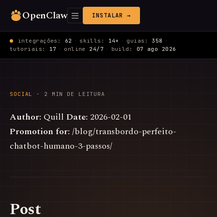
OpenClaw
INSTALAR →
integrações:
62
·
skills:
14+
·
guias:
358
·
tutoriais:
17
·
online
24/7
·
build:
07 ago 2026
SOCIAL
· 2 MIN DE LEITURA
Author:
Quill
Date:
2026-02-01
Promotion for:
/blog/transbordo-perfeito-
chatbot-humano-3-passos/
Post