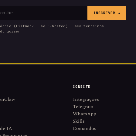
INSCREVER →
róprio (listmonk · self-hosted) · sem terceiros
ndo quiser
CONECTE
enClaw
Integrações
Telegram
WhatsApp
Skills
 de IA
Comandos
s Frequentes