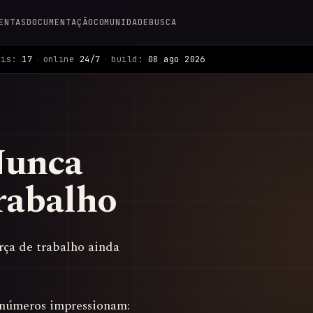
ENTAS
DOCUMENTAÇÃO
COMUNIDADE
BUSCA
ais:
17
·
online
24/7
·
build:
08 ago 2026
Nunca
rabalho
rça de trabalho ainda
s números impressionam: