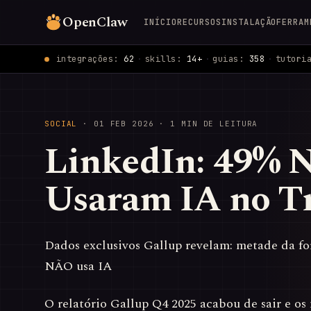
OpenClaw
INÍCIO
RECURSOS
INSTALAÇÃO
FERRAM
integrações:
62
·
skills:
14+
·
guias:
358
·
tutori
SOCIAL
·
01 FEB 2026
· 1 MIN DE LEITURA
LinkedIn: 49% 
Usaram IA no T
Dados exclusivos Gallup revelam: metade da fo
NÃO usa IA
O relatório Gallup Q4 2025 acabou de sair e o