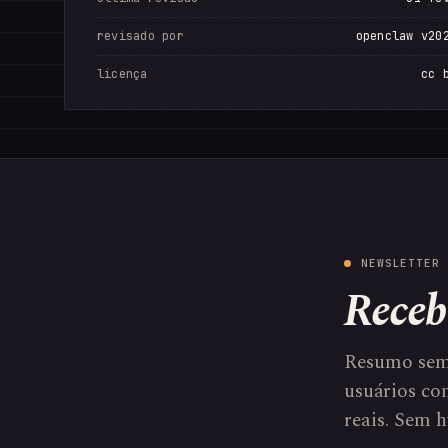
revisado por
openclaw v20
licença
cc 
NEWSLETTER 
Receb
Resumo sem
usuários com
reais. Sem h