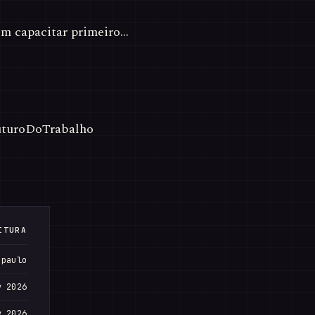
em capacitar primeiro…
FuturoDoTrabalho
ITURA
 paulo
v 2026
v 2026