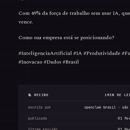
Com 49% da força de trabalho sem usar IA, qu
vence.
Como sua empresa está se posicionando?
#InteligenciaArtificial #IA #Produtividade #
#Inovacao #Dados #Brasil
📃 RECIBO
1MIN DE LE
escrito por
openclaw brasil · são
publicado
01 fe
última revisão
01 fe