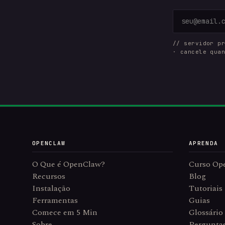
// servidor p
· cancele qua
OPENCLAW
APRENDA
O Que é OpenClaw?
Curso Op
Recursos
Blog
Instalação
Tutoriais
Ferramentas
Guias
Comece em 5 Min
Glossário
Sobre
Pergunta