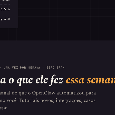
26.5.6
by 4.0
· UMA VEZ POR SEMANA · ZERO SPAM
a o que ele fez
essa sema
anal do que o OpenClaw automatizou para
o você. Tutoriais novos, integrações, casos
ype.