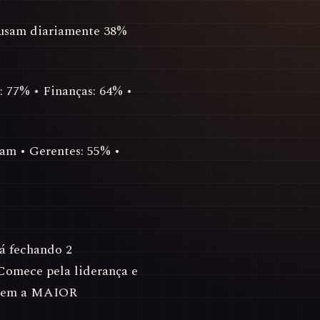
usam diariamente 38%
a: 77% • Finanças: 64% •
sam • Gerentes: 55% •
tá fechando 2
Comece pela liderança e
o tem a MAIOR