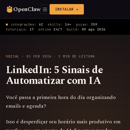
OpenClaw
INSTALAR →
integrações:
62
·
skills:
14+
·
guias:
359
·
tutoriais:
17
·
online
24/7
·
build:
09 ago 2026
SOCIAL
·
01 FEB 2026
· 1 MIN DE LEITURA
LinkedIn: 5 Sinais de
Automatizar com IA
Você passa a primeira hora do dia organizando
emails e agenda?
Isso é desperdiçar seu horário mais produtivo em