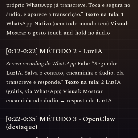
próprio WhatsApp já transcreve. Toca e segura no
áudio, e aparece a transcrição.”
Texto na tela:
1
WhatsApp Nativo (nem todo mundo tem)
Visual:
Mostrar o gesto touch-and-hold no áudio
[0:12-0:22] MÉTODO 2 - LuzIA
Screen recording do WhatsApp
Fala:
“Segundo:
LuzIA. Salva o contato, encaminha o áudio, ela
transcreve e responde.”
Texto na tela:
2 LuzIA
(grátis, via WhatsApp)
Visual:
Mostrar
encaminhando áudio → resposta da LuzIA
[0:22-0:35] MÉTODO 3 - OpenClaw
(destaque)