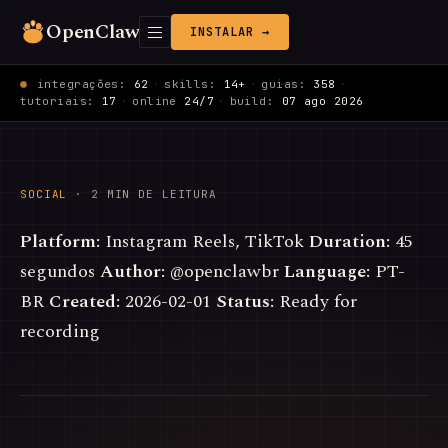
OpenClaw
INSTALAR →
integrações:
62
·
skills:
14+
·
guias:
358
·
tutoriais:
17
·
online
24/7
·
build:
07 ago 2026
SOCIAL
· 2 MIN DE LEITURA
Platform:
Instagram Reels, TikTok
Duration:
45
segundos
Author:
@openclawbr
Language:
PT-
BR
Created:
2026-02-01
Status:
Ready for
recording