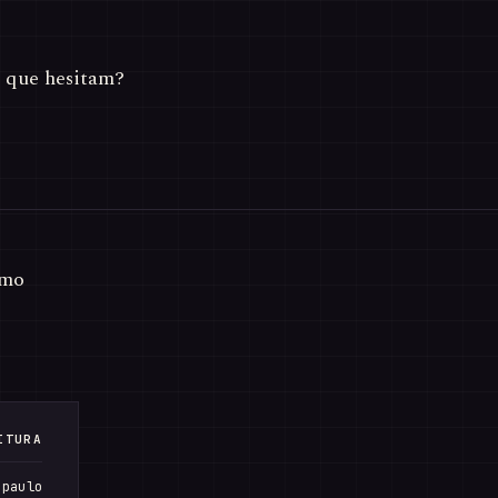
 que hesitam?
smo
ITURA
 paulo