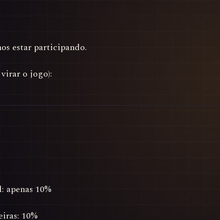
s estar participando.
virar o jogo):
: apenas 10%
eiras: 10%