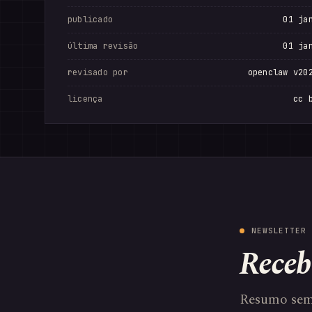
publicado
01 ja
última revisão
01 ja
revisado por
openclaw v20
licença
cc 
NEWSLETTER 
Receb
Resumo sem