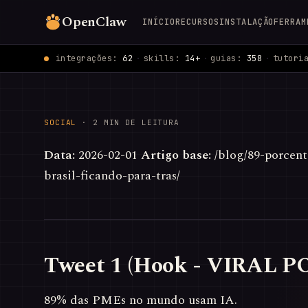
OpenClaw
INÍCIO
RECURSOS
INSTALAÇÃO
FERRAM
integrações:
62
·
skills:
14+
·
guias:
358
·
tutori
SOCIAL
· 2 MIN DE LEITURA
Data:
2026-02-01
Artigo base:
/blog/89-porcen
brasil-ficando-para-tras/
Tweet 1 (Hook - VIRAL 
89% das PMEs no mundo usam IA.