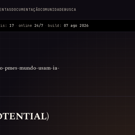
ENTAS
DOCUMENTAÇÃO
COMUNIDADE
BUSCA
ais:
17
·
online
24/7
·
build:
07 ago 2026
to-pmes-mundo-usam-ia-
POTENTIAL)