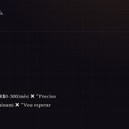
s.
 R$0-300/mês) ❌ “Preciso
minam) ❌ “Vou esperar