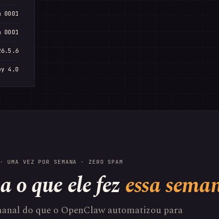
n 0001
n 0001
26.5.6
by 4.0
· UMA VEZ POR SEMANA · ZERO SPAM
a o que ele fez
essa sema
anal do que o OpenClaw automatizou para