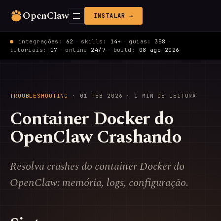
OpenClaw
INSTALAR →
integrações:
62
·
skills:
14+
·
guias:
358
·
tutoriais:
17
·
online
24/7
·
build:
08 ago 2026
TROUBLESHOOTING
·
01 FEB 2026
· 1 MIN DE LEITURA
Container Docker do
OpenClaw Crashando
Resolva crashes do container Docker do
OpenClaw: memória, logs, configuração.