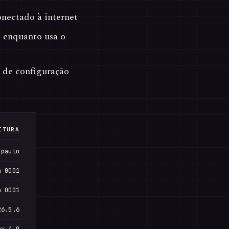
nectado à internet
enquanto usa o
 de configuração
ITURA
 paulo
n 0001
n 0001
26.5.6