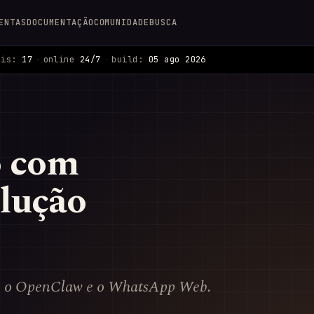
ENTAS
DOCUMENTAÇÃO
COMUNIDADE
BUSCA
ais:
17
·
online
24/7
·
build:
05 ago 2026
o com
lução
re o OpenClaw e o WhatsApp Web.