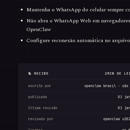
Mantenha o WhatsApp do celular sempre co
Não abra o WhatsApp Web em navegadores 
OpenClaw
Configure reconexão automática no arquivo
📃 RECIBO
2MIN DE LE
escrito por
openclaw brasil · são
publicado
01 ja
última revisão
01 ja
revisado por
openclaw v20