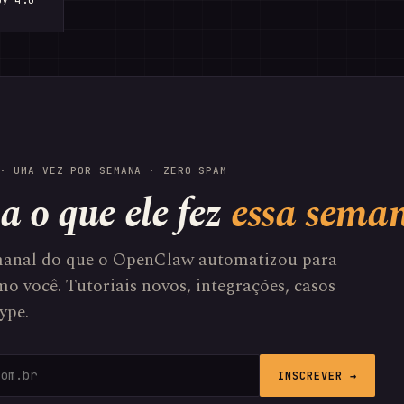
by 4.0
· UMA VEZ POR SEMANA · ZERO SPAM
a o que ele fez
essa sema
anal do que o OpenClaw automatizou para
o você. Tutoriais novos, integrações, casos
ype.
INSCREVER →