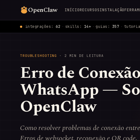
OpenClaw
INÍCIO
RECURSOS
INSTALAÇÃO
FERRAM
integrações:
62
·
skills:
14+
·
guias:
357
·
tutori
TROUBLESHOOTING
· 2 MIN DE LEITURA
Erro de Conexã
WhatsApp — So
OpenClaw
Como resolver problemas de conexão ent
Erros de websocket, reconexão e QR code.