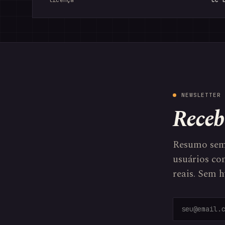
licença
cc 
NEWSLETTER 
Receb
Resumo sem
usuários com
reais. Sem h