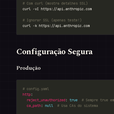
# Com curl (mostra detalhes SSL)
# Ignorar SSL (apenas teste!)
Configuração Segura
Produção
# config.yaml
http
reject_unauthorized
: 
true
# Sempre true e
ca_path
: 
null
# Usa CAs do sistema