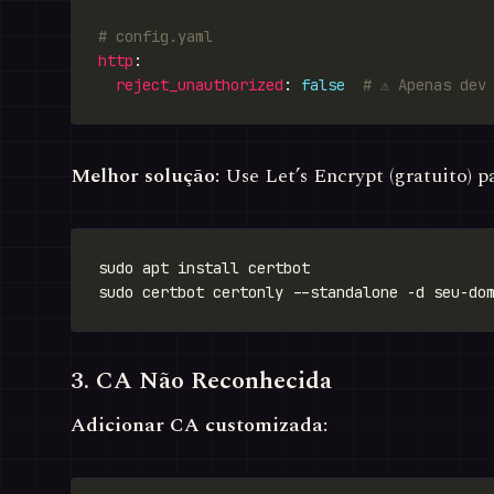
# config.yaml
http
reject_unauthorized
: 
false
# ⚠ Apenas dev
Melhor solução:
Use Let’s Encrypt (gratuito) pa
3. CA Não Reconhecida
Adicionar CA customizada: