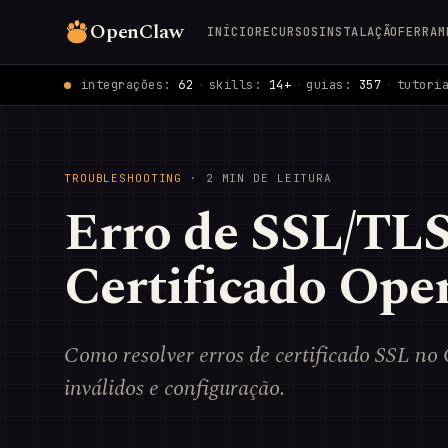
OpenClaw
INÍCIO
RECURSOS
INSTALAÇÃO
FERRAM
integrações:
62
·
skills:
14+
·
guias:
357
·
tutori
TROUBLESHOOTING
· 2 MIN DE LEITURA
Erro de SSL/TL
Certificado Op
Como resolver erros de certificado SSL no
inválidos e configuração.