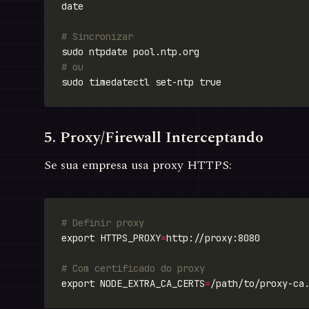
# Sincronizar
# ou
5. Proxy/Firewall Interceptando
Se sua empresa usa proxy HTTPS:
# Definir proxy
export HTTPS_PROXY
=
# Com certificado do proxy
export NODE_EXTRA_CA_CERTS
=