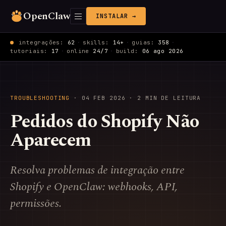
OpenClaw
INSTALAR →
integrações:
62
·
skills:
14+
·
guias:
358
·
tutoriais:
17
·
online
24/7
·
build:
06 ago 2026
TROUBLESHOOTING
·
04 FEB 2026
· 2 MIN DE LEITURA
Pedidos do Shopify Não
Aparecem
Resolva problemas de integração entre
Shopify e OpenClaw: webhooks, API,
permissões.