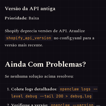
Versão da API antiga
Prioridade:
Baixa
Shopify deprecia versões de API. Atualize
no config.yaml para a
shopify_api_version
versão mais recente.
Ainda Com Problemas?
Se nenhuma solução acima resolveu:
Colete logs detalhados
:
openclaw logs --
level debug --tail 200 > debug.log
Verifique a versão
:
—
openclaw --version