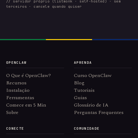
// servidor próprio (listmonk · self-hosted) · sem
terceiros · cancele quando quiser
OPENCLAW
APRENDA
O Que é OpenClaw?
Curso OpenClaw
Recursos
Blog
Instalação
Tutoriais
Ferramentas
Guias
Comece em 5 Min
Glossário de IA
Sobre
Perguntas Frequentes
CONECTE
COMUNIDADE