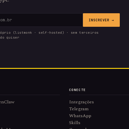
INSCREVER →
róprio (listmonk · self-hosted) · sem terceiros
ndo quiser
CONECTE
enClaw
Integrações
Telegram
WhatsApp
Skills