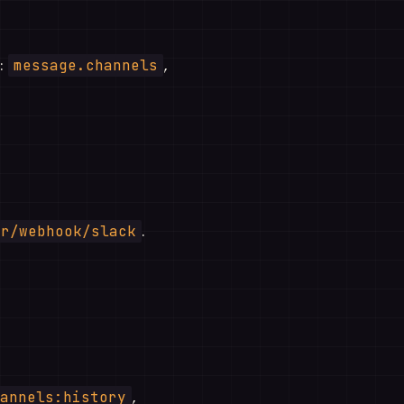
e:
,
message.channels
.
or/webhook/slack
,
annels:history