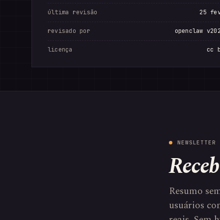
última revisão
25 fe
revisado por
openclaw v20
licença
cc 
NEWSLETTER 
Receb
Resumo sem
usuários com
reais. Sem h