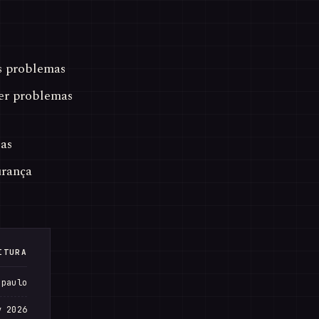
s problemas
er problemas
as
urança
ITURA
 paulo
v 2026