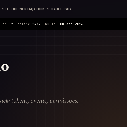
ENTAS
DOCUMENTAÇÃO
COMUNIDADE
BUSCA
ais:
17
·
online
24/7
·
build:
08 ago 2026
ão
k: tokens, events, permissões.