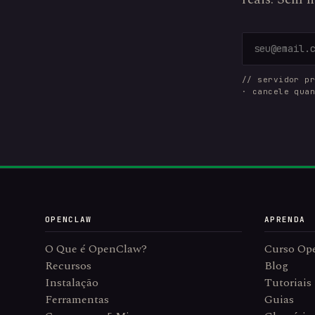
// servidor p
· cancele qua
OPENCLAW
APRENDA
O Que é OpenClaw?
Curso Op
Recursos
Blog
Instalação
Tutoriais
Ferramentas
Guias