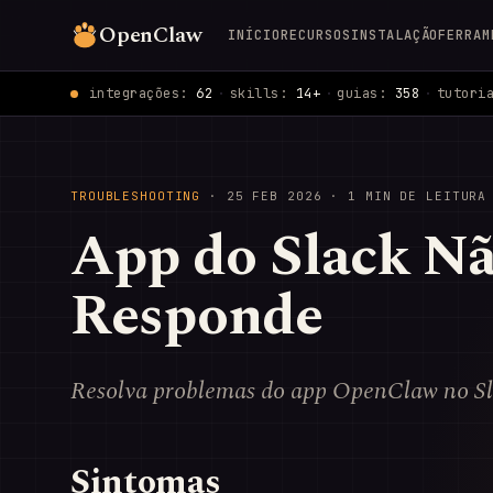
OpenClaw
INÍCIO
RECURSOS
INSTALAÇÃO
FERRAM
integrações:
62
·
skills:
14+
·
guias:
358
·
tutori
TROUBLESHOOTING
·
25 FEB 2026
· 1 MIN DE LEITURA
App do Slack N
Responde
Resolva problemas do app OpenClaw no Slac
Sintomas