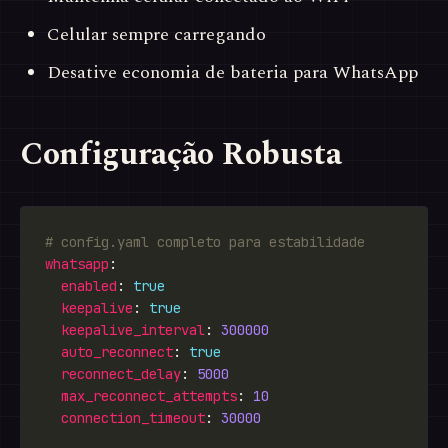
Celular sempre carregando
Desative economia de bateria para WhatsApp
Configuração Robusta
# config.yaml completo para estabilidade
whatsapp
enabled
: 
true
keepalive
: 
true
keepalive_interval
: 
300000
auto_reconnect
: 
true
reconnect_delay
: 
5000
max_reconnect_attempts
: 
10
connection_timeout
: 
30000