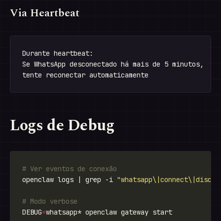
Via Heartbeat
Durante heartbeat:

Se WhatsApp desconectado há mais de 5 minutos,

Logs de Debug
# Ver eventos de conexão
openclaw logs | grep -i 
"whatsapp\|connect\|discon
# Modo verbose
DEBUG
=