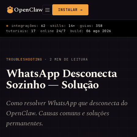
OpenClaw
INSTALAR →
integrações:
62
·
skills:
14+
·
guias:
358
·
tutoriais:
17
·
online
24/7
·
build:
06 ago 2026
TROUBLESHOOTING
· 2 MIN DE LEITURA
WhatsApp Desconecta
Sozinho — Solução
Como resolver WhatsApp que desconecta do
OpenClaw. Causas comuns e soluções
permanentes.