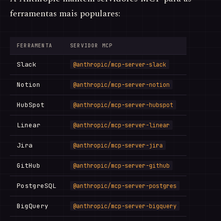
ferramentas mais populares:
FERRAMENTA
SERVIDOR MCP
Slack
@anthropic/mcp-server-slack
Notion
@anthropic/mcp-server-notion
HubSpot
@anthropic/mcp-server-hubspot
Linear
@anthropic/mcp-server-linear
Jira
@anthropic/mcp-server-jira
GitHub
@anthropic/mcp-server-github
PostgreSQL
@anthropic/mcp-server-postgres
BigQuery
@anthropic/mcp-server-bigquery