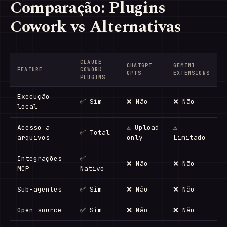
Comparação: Plugins
Cowork vs Alternativas
CLAUDE
CHATGPT
GEMINI
FEATURE
COWORK
GPTS
EXTENSIONS
PLUGINS
Execução
✅ Sim
❌ Não
❌ Não
local
Acesso a
⚠ Upload
⚠
✅ Total
arquivos
only
Limitado
Integrações
✅
❌ Não
❌ Não
MCP
Nativo
Sub-agentes
✅ Sim
❌ Não
❌ Não
Open-source
✅ Sim
❌ Não
❌ Não