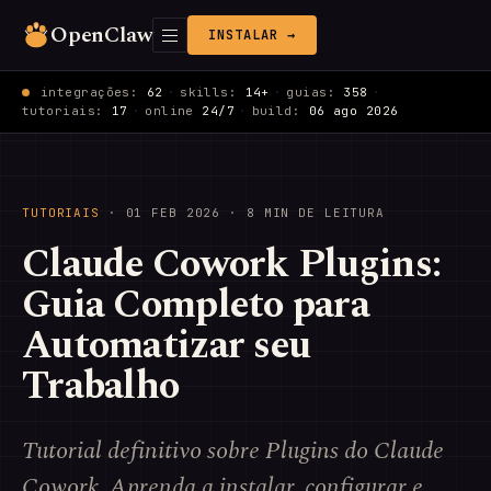
OpenClaw
INSTALAR →
integrações:
62
·
skills:
14+
·
guias:
358
·
tutoriais:
17
·
online
24/7
·
build:
06 ago 2026
TUTORIAIS
·
01 FEB 2026
· 8 MIN DE LEITURA
Claude Cowork Plugins:
Guia Completo para
Automatizar seu
Trabalho
Tutorial definitivo sobre Plugins do Claude
Cowork. Aprenda a instalar, configurar e