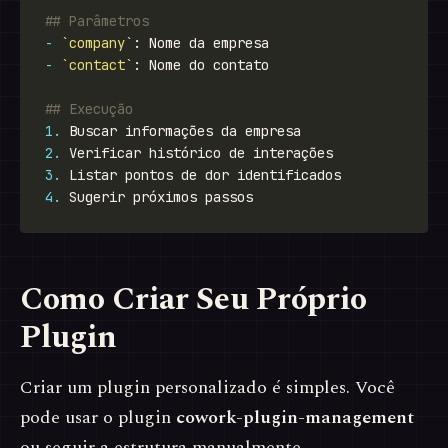
-
`company`
-
`contact`
1.
2.
3.
4.
Como Criar Seu Próprio
Plugin
Criar um plugin personalizado é simples. Você
pode usar o plugin
cowork-plugin-management
ou seguir a estrutura manualmente.