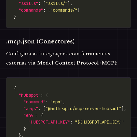
"skills"
: [
"skills/"
"commands"
: [
"commands/"
.mcp.json (Conectores)
Configura as integrações com ferramentas
externas via
Model Context Protocol (MCP)
:
"hubspot"
"command"
: 
"npx"
"args"
: [
"@anthropic/mcp-server-hubspot"
"env"
"HUBSPOT_API_KEY"
: 
"${HUBSPOT_API_KEY}"