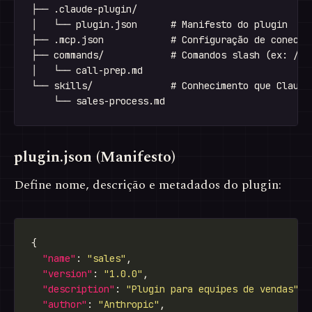
├── .claude-plugin/

│   └── plugin.json      # Manifesto do plugin

├── .mcp.json            # Configuração de conector
├── commands/            # Comandos slash (ex: /fin
│   └── call-prep.md

└── skills/              # Conhecimento que Claude 
plugin.json (Manifesto)
Define nome, descrição e metadados do plugin:
"name"
: 
"sales"
"version"
: 
"1.0.0"
"description"
: 
"Plugin para equipes de vendas"
"author"
: 
"Anthropic"