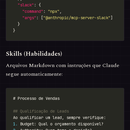
"slack"
"command"
: 
"npx"
"args"
: [
"@anthropic/mcp-server-slack"
Skills (Habilidades)
Arquivos Markdown com instruções que Claude
segue automaticamente:
1.