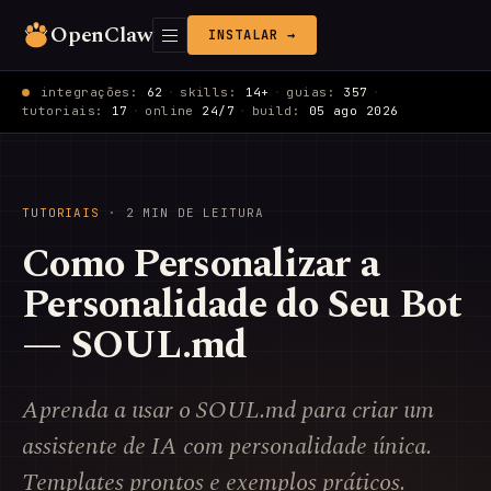
OpenClaw
INSTALAR →
integrações:
62
·
skills:
14+
·
guias:
357
·
tutoriais:
17
·
online
24/7
·
build:
05 ago 2026
TUTORIAIS
· 2 MIN DE LEITURA
Como Personalizar a
Personalidade do Seu Bot
— SOUL.md
Aprenda a usar o SOUL.md para criar um
assistente de IA com personalidade única.
Templates prontos e exemplos práticos.