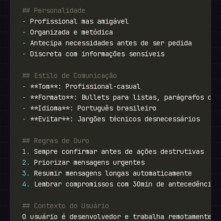
-
-
-
-
-
-
-
-
1.
2.
3.
4.