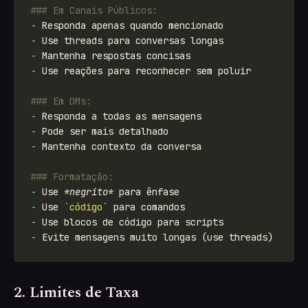
-
-
-
-
-
-
-
-
 Use 
*negrito*
-
 Use 
`código`
-
-
2. Limites de Taxa