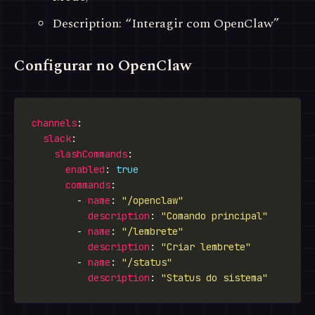
Description: “Interagir com OpenClaw”
Configurar no OpenClaw
channels
slack
slashCommands
enabled
: 
true
commands
        - 
name
: 
"/openclaw"
description
: 
"Comando principal"
        - 
name
: 
"/lembrete"
description
: 
"Criar lembrete"
        - 
name
: 
"/status"
description
: 
"Status do sistema"