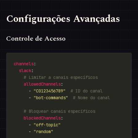
Configurações Avançadas
Controle de Acesso
channels
slack
# Limitar a canais específicos
allowedChannels
      - 
"C0123456789"
# ID do canal
      - 
"bot-commands"
# Nome do canal
# Bloquear canais específicos
blockedChannels
      - 
"off-topic"
      - 
"random"