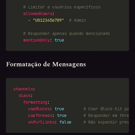
# Limitar a usuários específicos
allowedUsers
      - 
"U0123456789"
# Admin
# Responder apenas quando mencionado
mentionOnly
: 
true
Formatação de Mensagens
channels
slack
formatting
useBlocks
: 
true
# Usar Block Kit para
useThreads
: 
true
# Responder em thread
unfurlLinks
: 
false
# Não expandir previe