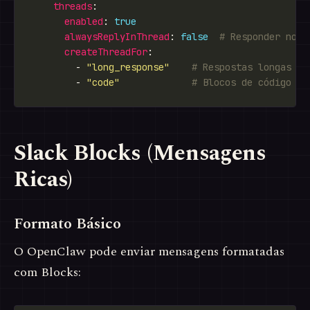
threads
enabled
: 
true
alwaysReplyInThread
: 
false
# Responder no t
createThreadFor
        - 
"long_response"
# Respostas longas
        - 
"code"
# Blocos de código
Slack Blocks (Mensagens
Ricas)
Formato Básico
O OpenClaw pode enviar mensagens formatadas
com Blocks: