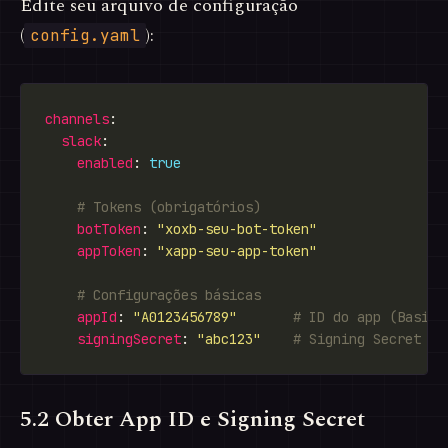
Edite seu arquivo de configuração
(
):
config.yaml
channels
slack
enabled
: 
true
# Tokens (obrigatórios)
botToken
: 
"xoxb-seu-bot-token"
appToken
: 
"xapp-seu-app-token"
# Configurações básicas
appId
: 
"A0123456789"
# ID do app (Basic 
signingSecret
: 
"abc123"
# Signing Secret (B
5.2 Obter App ID e Signing Secret