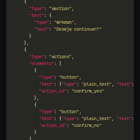
"type"
: 
"section"
"text"
"type"
: 
"mrkdwn"
"text"
: 
"Deseja continuar?"
"type"
: 
"actions"
"elements"
"type"
: 
"button"
"text"
: {
"type"
: 
"plain_text"
, 
"text"
: 
"
"action_id"
: 
"confirm_yes"
"type"
: 
"button"
"text"
: {
"type"
: 
"plain_text"
, 
"text"
: 
"
"action_id"
: 
"confirm_no"