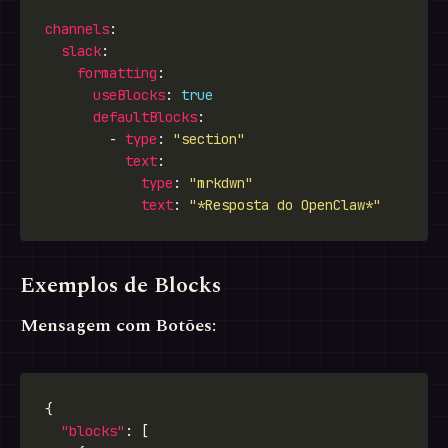
channels
slack
formatting
useBlocks
: 
true
defaultBlocks
        - 
type
: 
"section"
text
type
: 
"mrkdwn"
text
: 
"*Resposta do OpenClaw*"
Exemplos de Blocks
Mensagem com Botões:
"blocks"