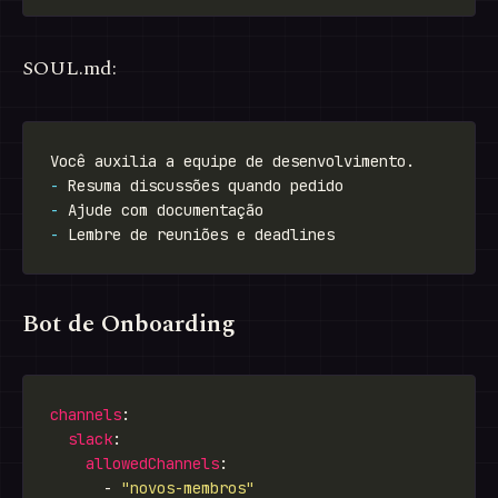
SOUL.md:
-
-
-
Bot de Onboarding
channels
slack
allowedChannels
      - 
"novos-membros"