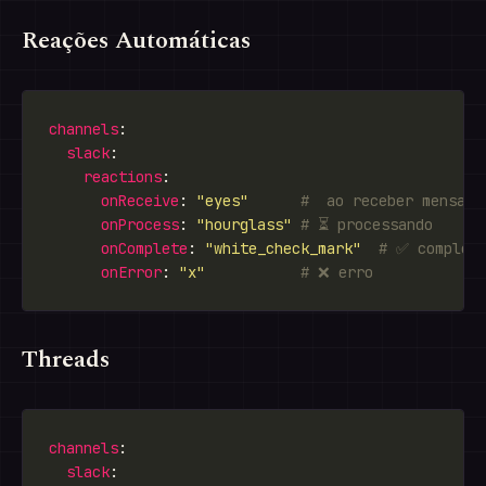
Reações Automáticas
channels
slack
reactions
onReceive
: 
"eyes"
#  ao receber mensage
onProcess
: 
"hourglass"
# ⏳ processando
onComplete
: 
"white_check_mark"
# ✅ complet
onError
: 
"x"
# ❌ erro
Threads
channels
slack