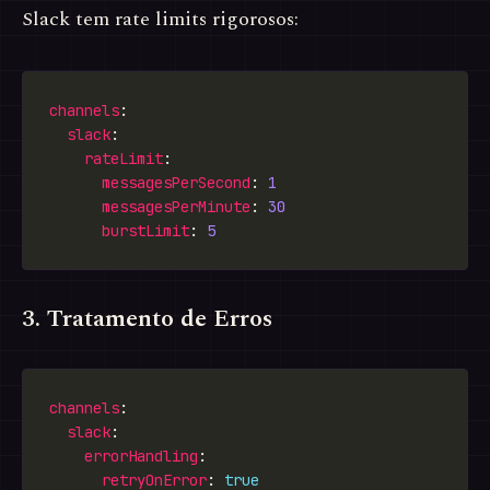
Slack tem rate limits rigorosos:
channels
slack
rateLimit
messagesPerSecond
: 
1
messagesPerMinute
: 
30
burstLimit
: 
5
3. Tratamento de Erros
channels
slack
errorHandling
retryOnError
: 
true