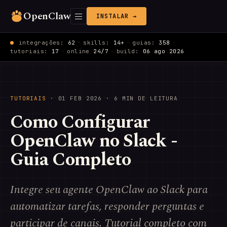
OpenClaw
INSTALAR →
integrações:
62
·
skills:
14+
·
guias:
358
·
tutoriais:
17
·
online
24/7
·
build:
06 ago 2026
TUTORIAIS
·
01 FEB 2026
· 6 MIN DE LEITURA
Como Configurar
OpenClaw no Slack -
Guia Completo
Integre seu agente OpenClaw ao Slack para
automatizar tarefas, responder perguntas e
participar de canais. Tutorial completo com