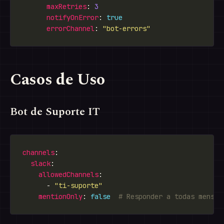
maxRetries
: 
3
notifyOnError
: 
true
errorChannel
: 
"bot-errors"
Casos de Uso
Bot de Suporte IT
channels
slack
allowedChannels
      - 
"ti-suporte"
mentionOnly
: 
false
# Responder a todas mensag