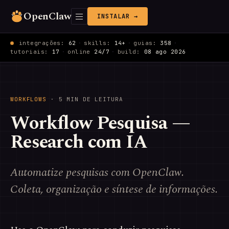
OpenClaw
INSTALAR →
integrações:
62
·
skills:
14+
·
guias:
358
·
tutoriais:
17
·
online
24/7
·
build:
08 ago 2026
WORKFLOWS
· 5 MIN DE LEITURA
Workflow Pesquisa —
Research com IA
Automatize pesquisas com OpenClaw.
Coleta, organização e síntese de informações.