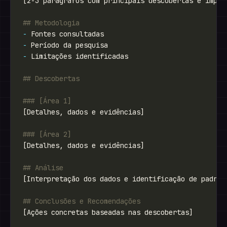
-
-
-